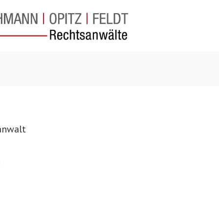
anwalt
d